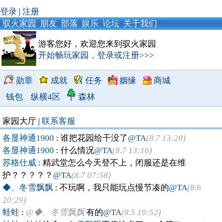
登录
|
注册
驭火家园
朋友
部落
娱乐
论坛
关于我们
游客您好，欢迎您来到驭火家园
开始畅玩家园，登录或注册>>>
勋章
成就
任务
姻缘
商城
钱包
纵横4区
森林
家园大厅 |
联系客服
各显神通1900
: 谁把花园给干没了
@TA
(8.7 13:20)
各显神通1900
: 什么情况
@TA
(8.7 13:16)
苏格仕威
: 精武堂怎么今天登不上，闭服还是在维
护？？？？？
@TA
(8.7 07:58)
◆、冬雪飘飘
: 不玩啊，我只能玩点慢节凑的
@TA
(8.6
20:29)
蛙蛙
:
@◆、冬雪飘飘
有的
@TA
(8.5 19:52)