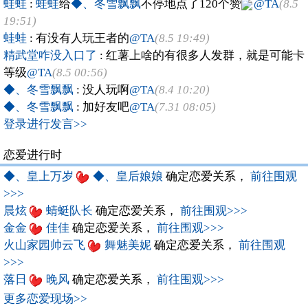
蛙蛙
:
蛙蛙
给
◆、冬雪飘飘
不停地点了120个赞
@TA
(8.5
19:51)
蛙蛙
: 有没有人玩王者的
@TA
(8.5 19:49)
精武堂咋没入口了
: 红薯上啥的有很多人发群，就是可能卡
等级
@TA
(8.5 00:56)
◆、冬雪飘飘
: 没人玩啊
@TA
(8.4 10:20)
◆、冬雪飘飘
: 加好友吧
@TA
(7.31 08:05)
登录进行发言>>
恋爱进行时
◆、皇上万岁
◆、皇后娘娘
确定恋爱关系，
前往围观
>>>
晨炫
蜻蜓队长
确定恋爱关系，
前往围观>>>
金金
佳佳
确定恋爱关系，
前往围观>>>
火山家园帅云飞
舞魅美妮
确定恋爱关系，
前往围观
>>>
落日
晚风
确定恋爱关系，
前往围观>>>
更多恋爱现场>>