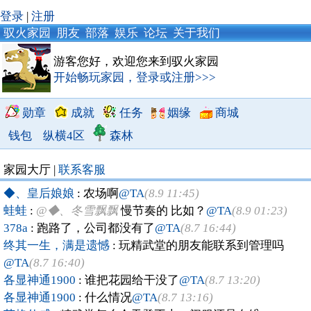
登录
|
注册
驭火家园
朋友
部落
娱乐
论坛
关于我们
游客您好，欢迎您来到驭火家园
开始畅玩家园，登录或注册>>>
勋章
成就
任务
姻缘
商城
钱包
纵横4区
森林
家园大厅 |
联系客服
◆、皇后娘娘
: 农场啊
@TA
(8.9 11:45)
蛙蛙
:
@◆、冬雪飘飘
慢节奏的 比如？
@TA
(8.9 01:23)
378a
: 跑路了，公司都没有了
@TA
(8.7 16:44)
终其一生，满是遗憾
: 玩精武堂的朋友能联系到管理吗
@TA
(8.7 16:40)
各显神通1900
: 谁把花园给干没了
@TA
(8.7 13:20)
各显神通1900
: 什么情况
@TA
(8.7 13:16)