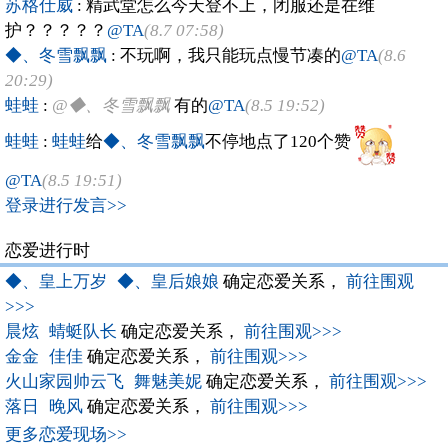
苏格仕威
: 精武堂怎么今天登不上，闭服还是在维
护？？？？？
@TA
(8.7 07:58)
◆、冬雪飘飘
: 不玩啊，我只能玩点慢节凑的
@TA
(8.6
20:29)
蛙蛙
:
@◆、冬雪飘飘
有的
@TA
(8.5 19:52)
蛙蛙
:
蛙蛙
给
◆、冬雪飘飘
不停地点了120个赞
@TA
(8.5 19:51)
登录进行发言>>
恋爱进行时
◆、皇上万岁
◆、皇后娘娘
确定恋爱关系，
前往围观
>>>
晨炫
蜻蜓队长
确定恋爱关系，
前往围观>>>
金金
佳佳
确定恋爱关系，
前往围观>>>
火山家园帅云飞
舞魅美妮
确定恋爱关系，
前往围观>>>
落日
晚风
确定恋爱关系，
前往围观>>>
更多恋爱现场>>